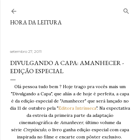
Pular para o conteúdo principal
HORA DA LEITURA
setembro 27, 2011
DIVULGANDO A CAPA: AMANHECER -
EDIÇÃO ESPECIAL
Olá pessoa tudo bem ? Hoje trago pra vocês mais um
"Divulgando a Capa", que aliás a de hoje é perfeita, a capa
é da edição especial de "Amanhecer" que será lançado no
dia 11 de outubro pela "
Editora Intrínseca
".
Na expectativa
da estreia da primeira parte da adaptação
cinematográfica de
Amanhecer
, último volume da
série
Crepúsculo
, o livro ganha edição especial com capa
inspirada no filme e encarte com pôster exclusivo.