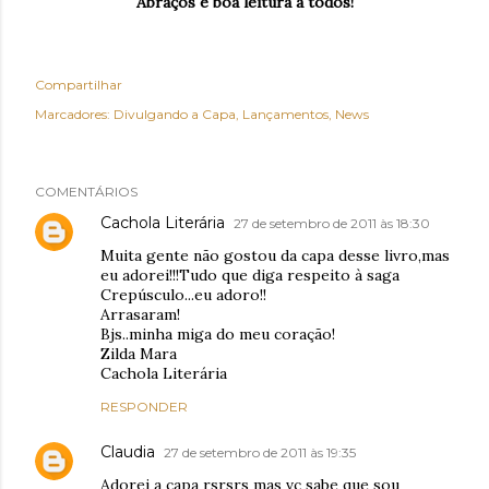
Abraços e boa leitura à todos!
Compartilhar
Marcadores:
Divulgando a Capa
Lançamentos
News
COMENTÁRIOS
Cachola Literária
27 de setembro de 2011 às 18:30
Muita gente não gostou da capa desse livro,mas
eu adorei!!!Tudo que diga respeito à saga
Crepúsculo...eu adoro!!
Arrasaram!
Bjs..minha miga do meu coração!
Zilda Mara
Cachola Literária
RESPONDER
Claudia
27 de setembro de 2011 às 19:35
Adorei a capa rsrsrs mas vc sabe que sou