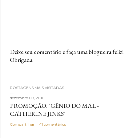
Deixe seu comentário e faça uma blogueira feliz!
Obrigada.
P
o
s
t
POSTAGENS MAIS VISITADAS
a
dezembro 09, 2011
r
PROMOÇÃO: "GÊNIO DO MAL -
u
CATHERINE JINKS"
m
c
Compartilhar
41 comentários
o